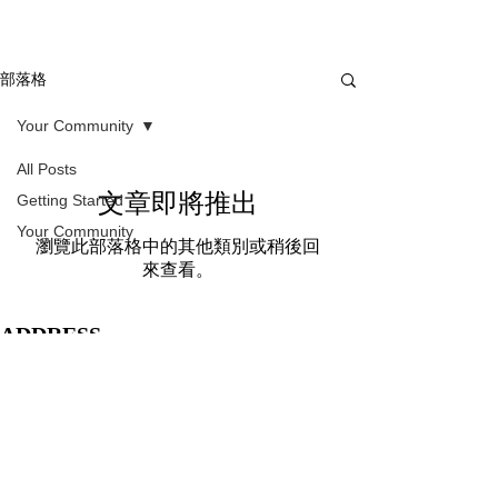
部落格
Your Community
All Posts
文章即將推出
Getting Started
Your Community
瀏覽此部落格中的其他類別或稍後回
來查看。
ADDRESS
僻室
HOUSE PEACE
臺北市大同區雙連里興城街
巷
號
樓
103
10
16
1
CONTACT
TEL |
+886 0911-224-930
蔡先生
EMAIL |
housepeace.taiwan@gmail.com
SUPPORT BY